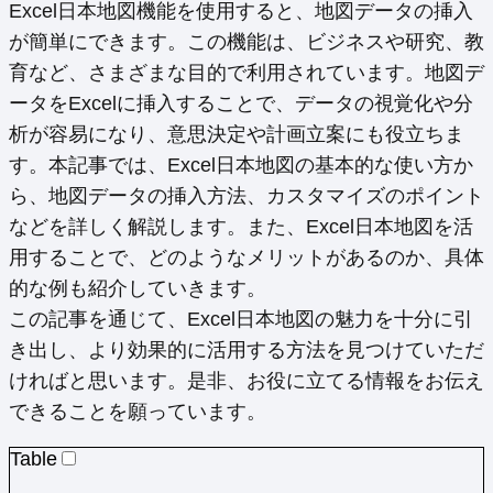
X
Facebook
Pinterest
LinkedIn
Email
Excel日本地図機能を使用すると、地図データの挿入
(Twitter)
が簡単にできます。この機能は、ビジネスや研究、教
育など、さまざまな目的で利用されています。地図デ
ータをExcelに挿入することで、データの視覚化や分
析が容易になり、意思決定や計画立案にも役立ちま
す。本記事では、Excel日本地図の基本的な使い方か
ら、地図データの挿入方法、カスタマイズのポイント
などを詳しく解説します。また、Excel日本地図を活
用することで、どのようなメリットがあるのか、具体
的な例も紹介していきます。
この記事を通じて、Excel日本地図の魅力を十分に引
き出し、より効果的に活用する方法を見つけていただ
ければと思います。是非、お役に立てる情報をお伝え
できることを願っています。
Table