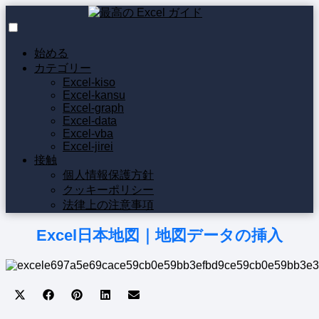
始める
カテゴリー
Excel-kiso
Excel-kansu
Excel-graph
Excel-data
Excel-vba
Excel-jirei
接触
個人情報保護方針
クッキーポリシー
法律上の注意事項
Excel日本地図｜地図データの挿入
Share
Share
Share
Share
Share
on
on
on
on
on