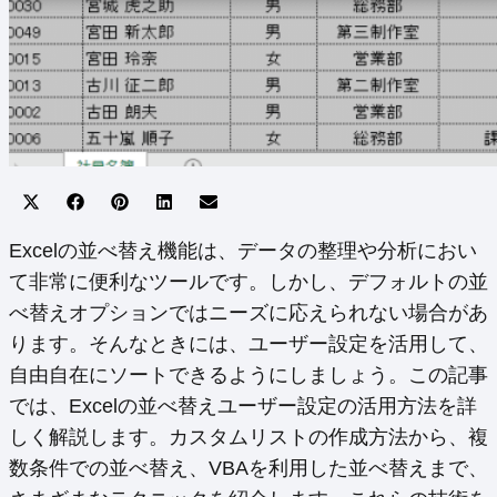
Share
Share
Share
Share
Share
on
on
on
on
on
X
Facebook
Pinterest
LinkedIn
Email
Excelの並べ替え機能は、データの整理や分析におい
(Twitter)
て非常に便利なツールです。しかし、デフォルトの並
べ替えオプションではニーズに応えられない場合があ
ります。そんなときには、ユーザー設定を活用して、
自由自在にソートできるようにしましょう。この記事
では、Excelの並べ替えユーザー設定の活用方法を詳
しく解説します。カスタムリストの作成方法から、複
数条件での並べ替え、VBAを利用した並べ替えまで、